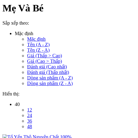
Mẹ Và Bé
Sắp xếp theo:
Mặc định
Mặc định
Tên (A - Z)
Tên (Z - A)
Giá (Thấp > Cao)
Giá (Cao > Thấp)
Đánh giá (Cao nhất)
Đánh giá (Thấp nhất)
Dòng sản phẩm (A - Z)
Dòng sản phẩm (Z - A)
Hiển thị:
40
12
24
36
48