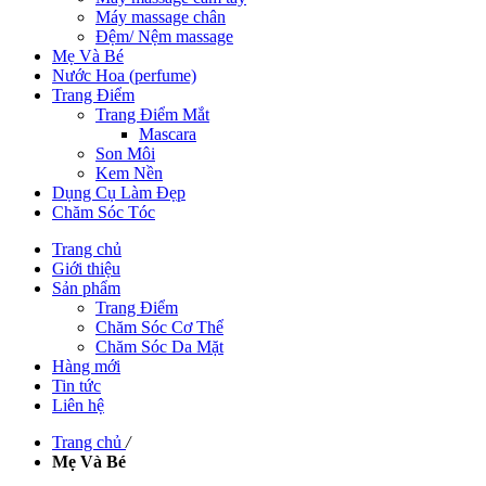
Máy massage chân
Đệm/ Nệm massage
Mẹ Và Bé
Nước Hoa (perfume)
Trang Điểm
Trang Điểm Mắt
Mascara
Son Môi
Kem Nền
Dụng Cụ Làm Đẹp
Chăm Sóc Tóc
Trang chủ
Giới thiệu
Sản phẩm
Trang Điểm
Chăm Sóc Cơ Thể
Chăm Sóc Da Mặt
Hàng mới
Tin tức
Liên hệ
Trang chủ
/
Mẹ Và Bé