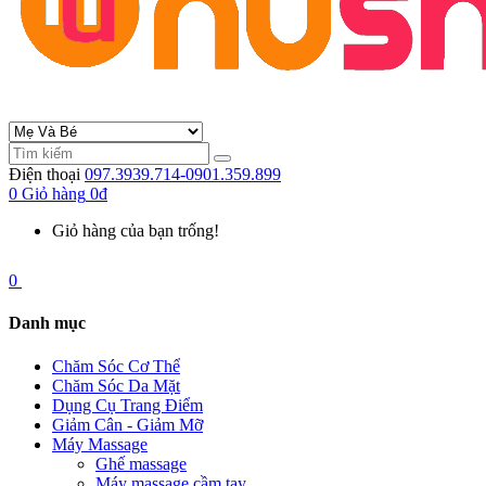
Điện thoại
097.3939.714-0901.359.899
0
Giỏ hàng
0đ
Giỏ hàng của bạn trống!
0
Danh mục
Chăm Sóc Cơ Thể
Chăm Sóc Da Mặt
Dụng Cụ Trang Điểm
Giảm Cân - Giảm Mỡ
Máy Massage
Ghế massage
Máy massage cầm tay