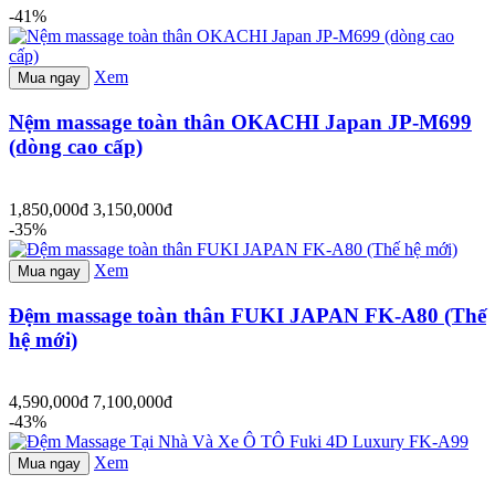
-41%
Xem
Mua ngay
Nệm massage toàn thân OKACHI Japan JP-M699
(dòng cao cấp)
1,850,000đ
3,150,000đ
-35%
Xem
Mua ngay
Đệm massage toàn thân FUKI JAPAN FK-A80 (Thế
hệ mới)
4,590,000đ
7,100,000đ
-43%
Xem
Mua ngay