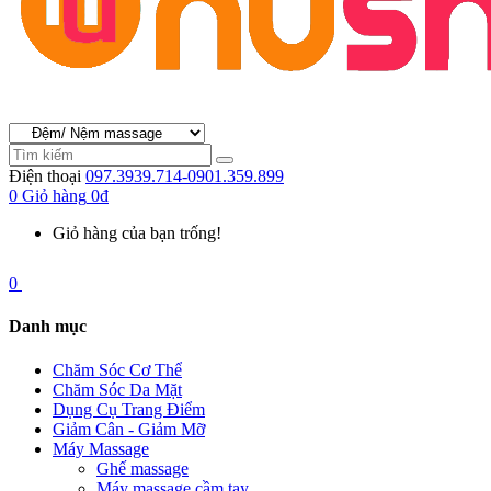
Điện thoại
097.3939.714-0901.359.899
0
Giỏ hàng
0đ
Giỏ hàng của bạn trống!
0
Danh mục
Chăm Sóc Cơ Thể
Chăm Sóc Da Mặt
Dụng Cụ Trang Điểm
Giảm Cân - Giảm Mỡ
Máy Massage
Ghế massage
Máy massage cầm tay