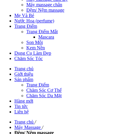
Máy massage chân
Đệm/ Nệm massage
Mẹ Và Bé
Nước Hoa (perfume)
Trang Điểm
Trang Điểm Mắt
Mascara
Son Môi
Kem Nền
Dụng Cụ Làm Đẹp
Chăm Sóc Tóc
Trang chủ
Giới thiệu
Sản phẩm
Trang Điểm
Chăm Sóc Cơ Thể
Chăm Sóc Da Mặt
Hàng mới
Tin tức
Liên hệ
Trang chủ
/
Máy Massage
/
Đệm/ Nệm massage