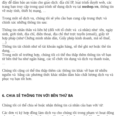
đây để đảm bảo an toàn cho giao dịch: địa chỉ IP, loại trình duyệt web, các
trang bạn truy cập trong quá trình sử dụng dịch vụ tại
nushop.vn
, thông tin
về máy tính, thiết bị mạng, ...
Trong một số dịch vụ, chúng tôi sẽ yêu cầu bạn cung cấp trung thực và
chính xác những thông tin sau:
Thông tin nhân thân và liên hệ (đối với tổ chức và cá nhân) như: tên, ngày
sinh, giới tính, địa chỉ, điện thoại, địa chỉ thư trực tuyến (email), giấy tờ
hợp pháp (như Chứng minh nhân dân, Giấy phép kinh doanh, mã số thuế,
...)
Thông tin tài chính như số tài khoản ngân hàng, số thẻ ghi nợ hoặc thẻ tín
dụng, …
Trong một số trường hợp, chúng tôi có thể thu thập thêm thông tin về bạn
từ bên thứ ba như ngân hàng, các tổ chức tín dụng và dịch vụ thanh toán,
...
Chúng tôi cũng có thể thu thập thêm các thông tin khác về bạn từ nhiều
nguồn và bằng các phương thức khác nhằm đảm bảo chất lượng dịch vụ và
phục vụ bạn tốt hơn.
6. CHIA SẺ THÔNG TIN VỚI BÊN THỨ BA
Chúng tôi có thể chia sẻ hoặc nhận thông tin cá nhân của bạn với/ từ:
Các đơn vị ký hợp đồng làm dịch vụ cho chúng tôi trong phạm vi hoạt động