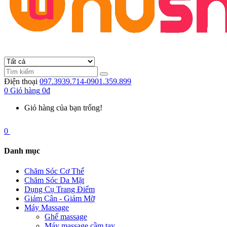
Điện thoại
097.3939.714-0901.359.899
0
Giỏ hàng
0đ
Giỏ hàng của bạn trống!
0
Danh mục
Chăm Sóc Cơ Thể
Chăm Sóc Da Mặt
Dụng Cụ Trang Điểm
Giảm Cân - Giảm Mỡ
Máy Massage
Ghế massage
Máy massage cầm tay