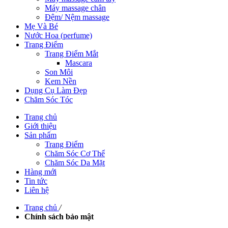
Máy massage chân
Đệm/ Nệm massage
Mẹ Và Bé
Nước Hoa (perfume)
Trang Điểm
Trang Điểm Mắt
Mascara
Son Môi
Kem Nền
Dụng Cụ Làm Đẹp
Chăm Sóc Tóc
Trang chủ
Giới thiệu
Sản phẩm
Trang Điểm
Chăm Sóc Cơ Thể
Chăm Sóc Da Mặt
Hàng mới
Tin tức
Liên hệ
Trang chủ
/
Chính sách bảo mật