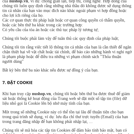
của
nushop.vn
, ví dụ: chống gian lận, tiếp thị, công nghệ. Hợp đồng của
chúng tôi luôn quy định rằng những nhà thầu đó không được sử dụng thông
tin cá nhân của bạn vào mục đích nào khác ngoài phạm vi hợp đồng hoặc
cho lợi ích riêng của họ.
Các cơ quan thực thi pháp luật hoặc cơ quan công quyền có thẩm quyền,
hoặc các bên thứ ba khác trong các trường hợp:
Có yêu cầu của tòa án hoặc các thủ tục pháp lý tương tự;
Chúng tôi buộc phải làm vậy để tuân thủ các quy định của pháp luật;
Chúng tôi tin rằng việc tiết lộ thông tin cá nhân của bạn là cần thiết để ngăn
chặn thiệt hại về vật chất hoặc tài chính, để báo cáo những hành vi nghi ngờ
là phạm pháp hoặc để điều tra những vi phạm chính sách "Thỏa thuận
người dùng"
Bất kỳ bên thứ ba nào khác nếu được sự đồng ý của bạn.
7. ĐẶT COOKIE
Khi bạn truy cập
nushop.vn
, chúng tôi hoặc bên thứ ba được thuê để giám
sát hoặc thống kê hoạt động của Trang web sẽ đặt một số tập tin (file) dữ
liệu nhỏ gọi là Cookie lên bộ nhớ máy tính của bạn.
Một trong số những Cookie này có thể tồn tại lâu để thuận tiện cho bạn
trong quá trình sử dụng, ví dụ: lưu địa chỉ thư trực tuyến (Email) của bạn
trong trang đăng nhập để bạn không phải nhập lại, ...
Chúng tôi sẽ mã hóa các tập tin Cookies để đảm bảo tính bảo mật, bạn có