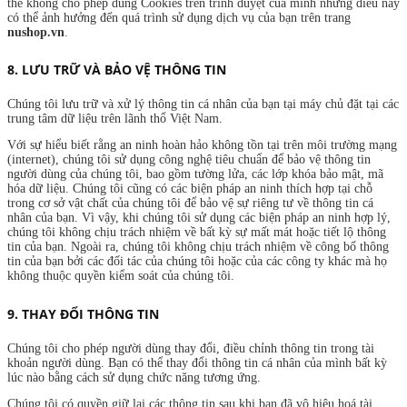
thể không cho phép dùng Cookies trên trình duyệt của mình nhưng điều này
có thể ảnh hưởng đến quá trình sử dụng dịch vụ của bạn trên trang
nushop.vn
.
8. LƯU TRỮ VÀ BẢO VỆ THÔNG TIN
Chúng tôi lưu trữ và xử lý thông tin cá nhân của bạn tại máy chủ đặt tại các
trung tâm dữ liệu trên lãnh thổ Việt Nam.
Với sự hiểu biết rằng an ninh hoàn hảo không tồn tại trên môi trường mạng
(internet), chúng tôi sử dụng công nghệ tiêu chuẩn để bảo vệ thông tin
người dùng của chúng tôi, bao gồm tường lửa, các lớp khóa bảo mật, mã
hóa dữ liệu. Chúng tôi cũng có các biện pháp an ninh thích hợp tại chỗ
trong cơ sở vật chất của chúng tôi để bảo vệ sự riêng tư về thông tin cá
nhân của bạn. Vì vậy, khi chúng tôi sử dụng các biện pháp an ninh hợp lý,
chúng tôi không chịu trách nhiệm về bất kỳ sự mất mát hoặc tiết lộ thông
tin của bạn. Ngoài ra, chúng tôi không chịu trách nhiệm về công bố thông
tin của bạn bởi các đối tác của chúng tôi hoặc của các công ty khác mà họ
không thuộc quyền kiểm soát của chúng tôi.
9. THAY ĐỔI THÔNG TIN
Chúng tôi cho phép người dùng thay đổi, điều chỉnh thông tin trong tài
khoản người dùng. Bạn có thể thay đổi thông tin cá nhân của mình bất kỳ
lúc nào bằng cách sử dụng chức năng tương ứng.
Chúng tôi có quyền giữ lại các thông tin sau khi bạn đã vô hiệu hoá tài