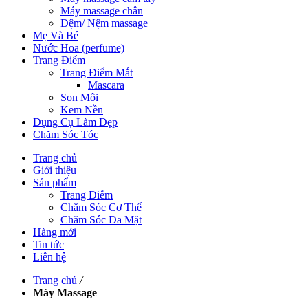
Máy massage chân
Đệm/ Nệm massage
Mẹ Và Bé
Nước Hoa (perfume)
Trang Điểm
Trang Điểm Mắt
Mascara
Son Môi
Kem Nền
Dụng Cụ Làm Đẹp
Chăm Sóc Tóc
Trang chủ
Giới thiệu
Sản phẩm
Trang Điểm
Chăm Sóc Cơ Thể
Chăm Sóc Da Mặt
Hàng mới
Tin tức
Liên hệ
Trang chủ
/
Máy Massage