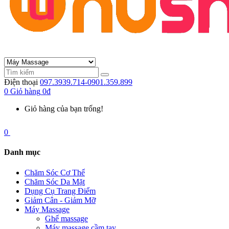
Điện thoại
097.3939.714-0901.359.899
0
Giỏ hàng
0đ
Giỏ hàng của bạn trống!
0
Danh mục
Chăm Sóc Cơ Thể
Chăm Sóc Da Mặt
Dụng Cụ Trang Điểm
Giảm Cân - Giảm Mỡ
Máy Massage
Ghế massage
Máy massage cầm tay