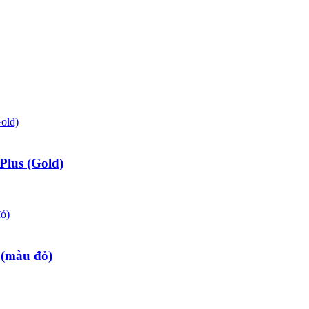
lus (Gold)
(màu đỏ)