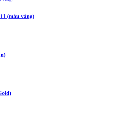
11 (màu vàng)
ận)
Gold)