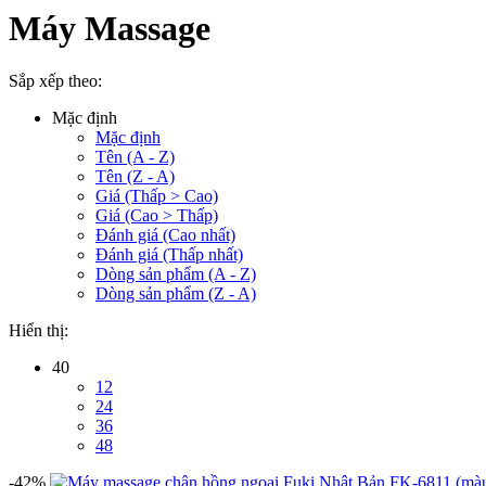
Máy Massage
Sắp xếp theo:
Mặc định
Mặc định
Tên (A - Z)
Tên (Z - A)
Giá (Thấp > Cao)
Giá (Cao > Thấp)
Đánh giá (Cao nhất)
Đánh giá (Thấp nhất)
Dòng sản phẩm (A - Z)
Dòng sản phẩm (Z - A)
Hiển thị:
40
12
24
36
48
-42%