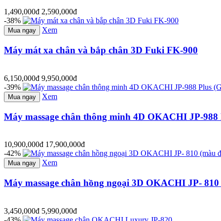
1,490,000đ
2,590,000đ
-38%
Xem
Mua ngay
Máy mát xa chân và bắp chân 3D Fuki FK-900
6,150,000đ
9,950,000đ
-39%
Xem
Mua ngay
Máy massage chân thông minh 4D OKACHI JP-988 P
10,900,000đ
17,900,000đ
-42%
Xem
Mua ngay
Máy massage chân hồng ngoại 3D OKACHI JP- 810 
3,450,000đ
5,990,000đ
-43%