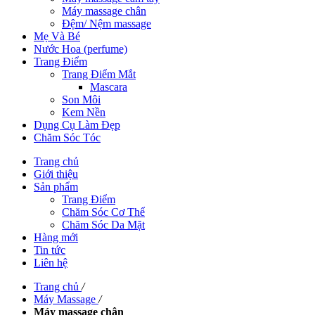
Máy massage chân
Đệm/ Nệm massage
Mẹ Và Bé
Nước Hoa (perfume)
Trang Điểm
Trang Điểm Mắt
Mascara
Son Môi
Kem Nền
Dụng Cụ Làm Đẹp
Chăm Sóc Tóc
Trang chủ
Giới thiệu
Sản phẩm
Trang Điểm
Chăm Sóc Cơ Thể
Chăm Sóc Da Mặt
Hàng mới
Tin tức
Liên hệ
Trang chủ
/
Máy Massage
/
Máy massage chân