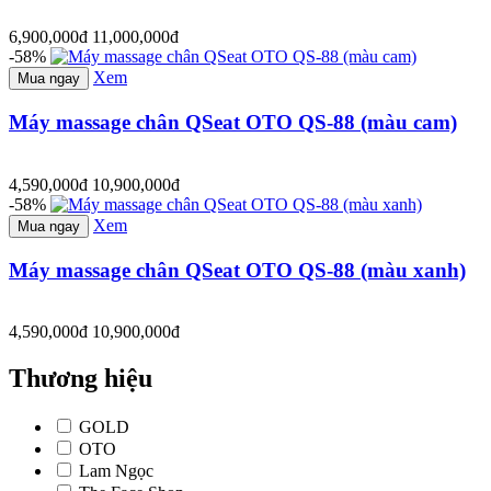
6,900,000đ
11,000,000đ
-58%
Xem
Mua ngay
Máy massage chân QSeat OTO QS-88 (màu cam)
4,590,000đ
10,900,000đ
-58%
Xem
Mua ngay
Máy massage chân QSeat OTO QS-88 (màu xanh)
4,590,000đ
10,900,000đ
Thương hiệu
GOLD
OTO
Lam Ngọc