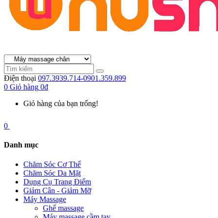
Điện thoại
097.3939.714-0901.359.899
0
Giỏ hàng
0đ
Giỏ hàng của bạn trống!
0
Danh mục
Chăm Sóc Cơ Thể
Chăm Sóc Da Mặt
Dụng Cụ Trang Điểm
Giảm Cân - Giảm Mỡ
Máy Massage
Ghế massage
Máy massage cầm tay